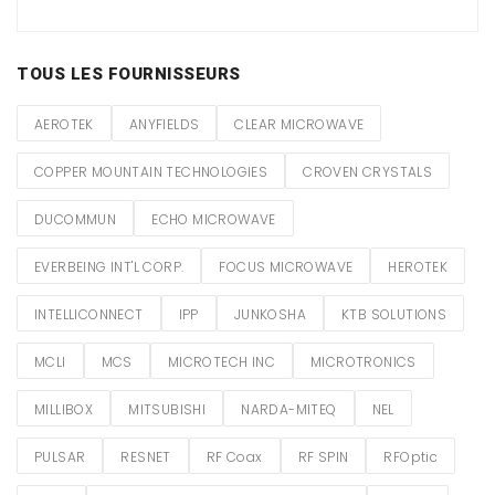
TOUS LES FOURNISSEURS
AEROTEK
ANYFIELDS
CLEAR MICROWAVE
COPPER MOUNTAIN TECHNOLOGIES
CROVEN CRYSTALS
DUCOMMUN
ECHO MICROWAVE
EVERBEING INT'L CORP.
FOCUS MICROWAVE
HEROTEK
INTELLICONNECT
IPP
JUNKOSHA
KTB SOLUTIONS
MCLI
MCS
MICROTECH INC
MICROTRONICS
MILLIBOX
MITSUBISHI
NARDA-MITEQ
NEL
PULSAR
RESNET
RF Coax
RF SPIN
RFOptic