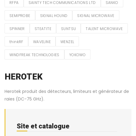
RFPA
SAINTY TECH COMMUNICATIONS LTD
SANKO
SEMIPROBE
SIGNAL HOUND
SIGNAL MICROWAVE
SPINNER
STEATITE
SUNTSU
TALENT MICROWAVE
thinkRF
WAVELINE
WENZEL
WINDFREAK TECHNOLOGIES
YOKOWO
HEROTEK
Herotek produit des détecteurs, limiteurs et générateur de
raies (DC-75 GHz).
Site et catalogue